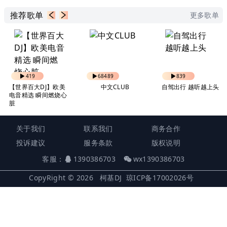
推荐歌单
更多歌单
419
68489
839
【世界百大DJ】欧美
中文CLUB
自驾出行 越听越上头
电音精选 瞬间燃烧心
脏
关于我们
联系我们
商务合作
投诉建议
服务条款
版权说明
客服：
1390386703
wx1390386703
CopyRight © 2026
柯基DJ
琼ICP备17002026号