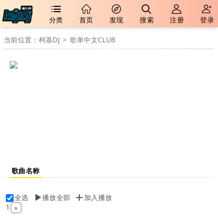
分类
首页
发现
搜索
注册
登录
当前位置：
柯基DJ
>
歌单
中文CLUB
中文CLUB
歌曲：
0
人气：68489
更新时间：2021/05/19
歌单介绍：
歌曲名称
全选
播放全部
加入播放
1
»