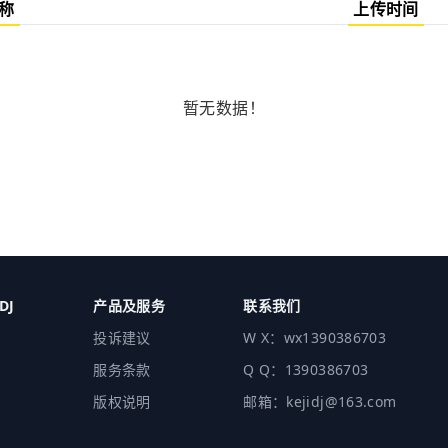
称
上传时间
暂无数据！
DJ
产品及服务
联系我们
投诉建议
W X：wx1390386703
服务条款
Q Q：1390386703
版权说明
邮箱：kejidj@163.com