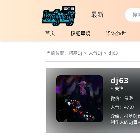
最新
首页
核能串烧
华语混世
当前位置：
柯基DJ
>
人气DJ
>
dj63
dj63
+ 关注
微信：保密
人气：4787
介绍：柯基DJ
制作人的DJ舞