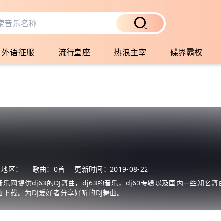
外语征服
流行皇座
热浪主宰
碟界霸权
地区：
歌曲：0首
更新时间：2019-08-22
音乐网提供dj63的DJ舞曲，dj63的音乐，dj63专辑以及国内一些知名舞
曲下载。为DJ爱好者分享好听的DJ舞曲。