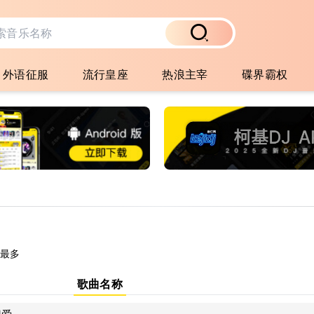
外语征服
流行皇座
热浪主宰
碟界霸权
最多
歌曲名称