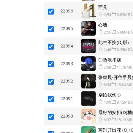
面具
22096
2:54
6.62MB
心墙
22095
2:55
6.68MB
此生不换(DJ版)
22094
2:46
6.35MB
DJ热歌串烧
22093
5:09
11.78MB
张碧晨-开往早晨的午
22092
6:34
15.04MB
别怕我伤心
22091
4:00
9.15MB
最好的安排(DJ柚
22090
6:37
15.13MB
离别开出花 (DJH