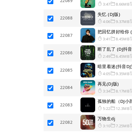
22089
3:47
8.66MB
失忆 (DJ版)
22088
4:06
9.37MB
把回忆拼好给你 (
22087
3:41
8.45MB
断了乱了 (DJ抖音
22086
2:49
6.45MB
暗里着迷(抖音DJ
22085
4:05
9.35MB
再见(DJ版)
22084
3:34
8.17MB
孤独的船（DJ小辞
22083
5:22
12.3MB
万物生dj
22082
3:10
7.25MB