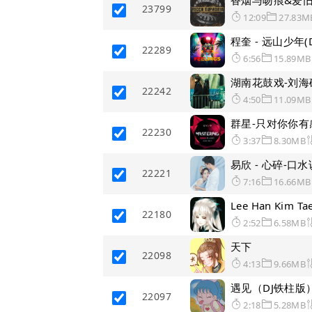
香烟与吻痕&爱
23799
12:09
27.83M
程奎 - 远山少年(Dj
22289
6:56
15.89MB
湖南花鼓戏-刘海砍
22242
4:50
11.09MB
群星-只对你你有感
22230
3:37
8.30MB
易欣 - 心碎-口水说
22221
7:16
16.66MB
Lee Han Kim Ta
22180
2:52
6.58MB
天下
22098
4:13
9.66MB
遇见（DJ铁柱版
22097
2:18
5.28MB