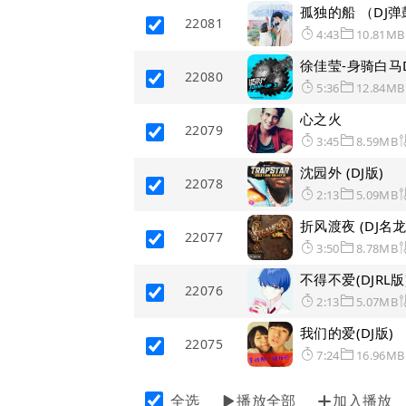
孤独的船 （DJ
22081
4:43
10.81MB
徐佳莹-身骑白马DJ
22080
5:36
12.84MB
心之火
22079
3:45
8.59MB
沈园外 (DJ版)
22078
2:13
5.09MB
折风渡夜 (DJ名龙
22077
3:50
8.78MB
不得不爱(DJRL版
22076
2:13
5.07MB
我们的爱(DJ版)
22075
7:24
16.96MB
全选
播放全部
加入播放