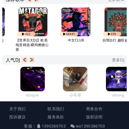
422
68491
839
【世界百大DJ】欧美
中文CLUB
自驾出行 越听越上
电音精选 瞬间燃烧心
脏
人气DJ
更多DJ
douyin
小马哥
ahong
关于我们
联系我们
商务合作
投诉建议
服务条款
版权说明
客服：
1390386703
wx1390386703