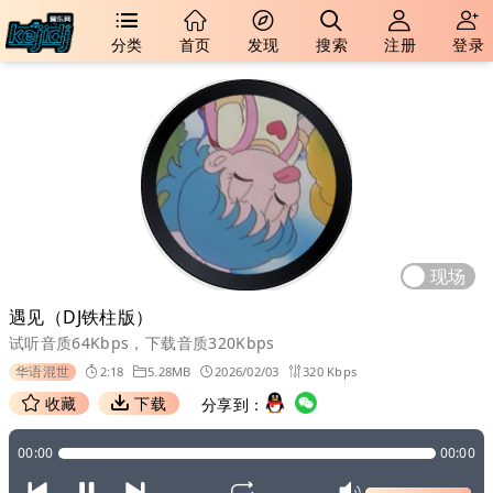
分类
首页
发现
搜索
注册
登录
现场
遇见（DJ铁柱版）
试听音质64Kbps，下载音质320Kbps
华语混世
2:18
5.28MB
2026/02/03
320 Kbps
收藏
下载
分享到：
00:00
00:00