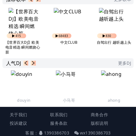
415
68483
830
【世界百大DJ】欧美
中文CLUB
自驾出行 越听越上头
电音精选 瞬间燃烧心
脏
人气DJ
更多DJ
douyin
小马哥
ahong
关于我们
联系我们
商务合作
投诉建议
服务条款
版权说明
客服：
1390386703
wx1390386703