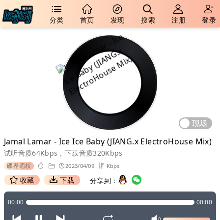
分类
首页
发现
搜索
注册
登录
现场
Jamal Lamar - Ice Ice Baby (JIANG.x ElectroHouse Mix)
试听音质64Kbps，下载音质320Kbps
碟界霸权
2023/04/09
Kbps
收藏
下载
分享到：
00:00
00:00