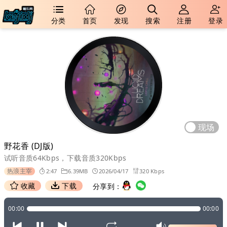
分类
首页
发现
搜索
注册
登录
现场
野花香 (DJ版)
试听音质64Kbps，下载音质320Kbps
热浪主宰
2:47
6.39MB
2026/04/17
320 Kbps
收藏
下载
分享到：
00:00
00:00