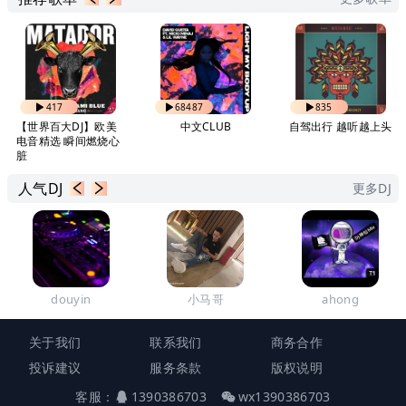
417
68487
835
【世界百大DJ】欧美
中文CLUB
自驾出行 越听越上头
电音精选 瞬间燃烧心
脏
人气DJ
更多DJ
douyin
小马哥
ahong
关于我们
联系我们
商务合作
投诉建议
服务条款
版权说明
客服：
1390386703
wx1390386703