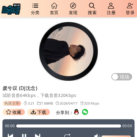
分类
首页
发现
搜索
注册
登录
现场
虞兮叹 (DJ沈念)
试听音质64Kbps，下载音质320Kbps
热浪主宰
3:21
7.68MB
2026/04/17
320 Kbps
收藏
下载
分享到：
00:00
00:00