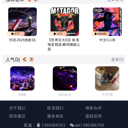
677
415
68480
抖音2026热歌DJ
【世界百大DJ】欧美
中文CLUB
电音精选 瞬间燃烧心
脏
人气DJ
更多DJ
69dj
douyin
小马哥
关于我们
联系我们
商务合作
投诉建议
服务条款
版权说明
客服：
1390386703
wx1390386703