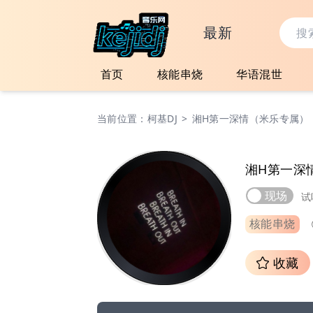
最新
首页
核能串烧
华语混世
当前位置：
柯基DJ
>
湘H第一深情（米乐专属）
湘H第一深
现场
试
核能串烧
收藏