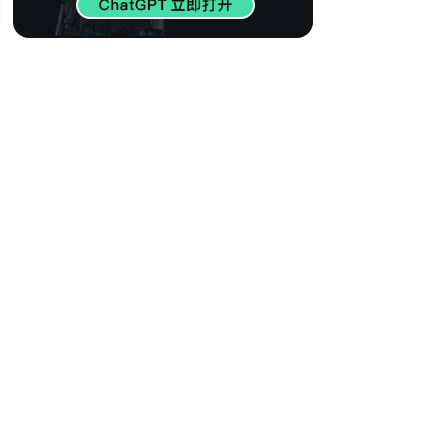
412
【世界百大DJ】欧
美电音精选 瞬间燃
烧心脏