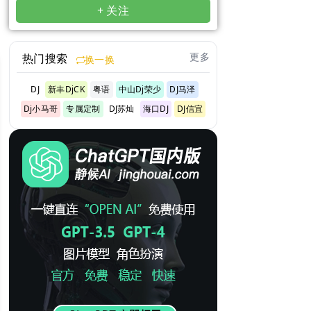
+ 关注
更多
热门搜索
换一换
DJ
新丰DjCK
粤语
中山Dj荣少
DJ马泽
Dj小马哥
专属定制
DJ苏灿
海口DJ
DJ信宜