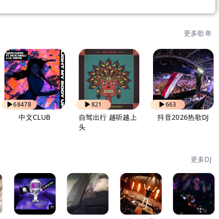
更多歌单
68478
821
663
中文CLUB
自驾出行 越听越上
抖音2026热歌DJ
头
更多DJ