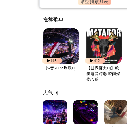
清空播放列表
推荐歌单
821
663
412
自驾出行 越听越上
抖音2026热歌DJ
【世界百大DJ】欧
头
美电音精选 瞬间燃
烧心脏
人气DJ