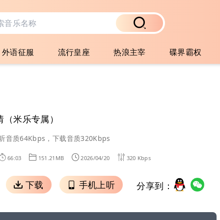
外语征服
流行皇座
热浪主宰
碟界霸权
情（米乐专属）
听音质64Kbps，下载音质320Kbps
66:03
151.21MB
2026/04/20
320 Kbps
下载
手机上听
分享到：