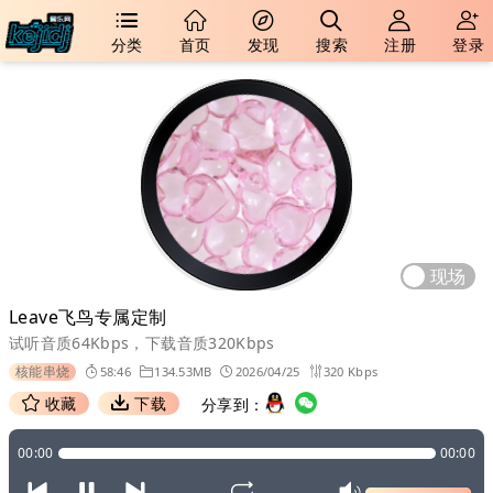
分类
首页
发现
搜索
注册
登录
现场
Leave飞鸟专属定制
试听音质64Kbps，下载音质320Kbps
核能串烧
58:46
134.53MB
2026/04/25
320 Kbps
收藏
下载
分享到：
00:00
00:00