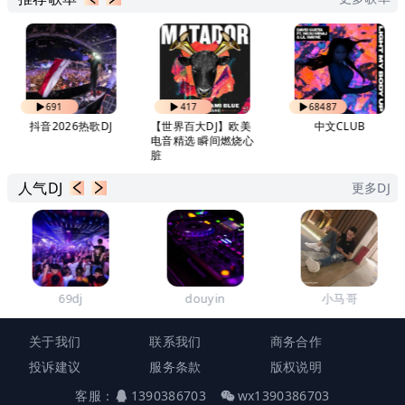
691
417
68487
抖音2026热歌DJ
【世界百大DJ】欧美
中文CLUB
电音精选 瞬间燃烧心
脏
人气DJ
更多DJ
69dj
douyin
小马哥
关于我们
联系我们
商务合作
投诉建议
服务条款
版权说明
客服：
1390386703
wx1390386703