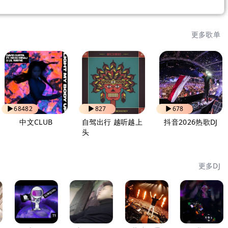
更多歌单
68482
827
678
中文CLUB
自驾出行 越听越上
抖音2026热歌DJ
头
更多DJ