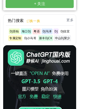
+ 关注
更多
热门搜索
换一换
DJ苏灿
海口DJ
粤语
DJ马泽
DJ
DJ信宜
专属定制
Dj小马哥
新丰DjCK
中山Dj荣少