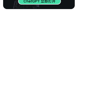
415
【世界百大DJ】欧
美电音精选 瞬间燃
烧心脏