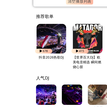
清空播放列表
推荐歌单
827
678
415
自驾出行 越听越上
抖音2026热歌DJ
【世界百大DJ】欧
头
美电音精选 瞬间燃
烧心脏
人气DJ