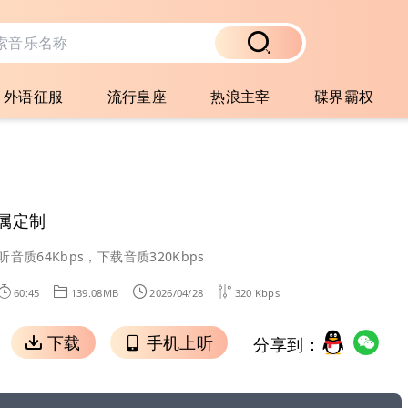
外语征服
流行皇座
热浪主宰
碟界霸权
属定制
听音质64Kbps，下载音质320Kbps
60:45
139.08MB
2026/04/28
320 Kbps
下载
手机上听
分享到：