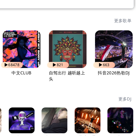
更多歌单
68478
821
663
中文CLUB
自驾出行 越听越上
抖音2026热歌DJ
头
更多DJ