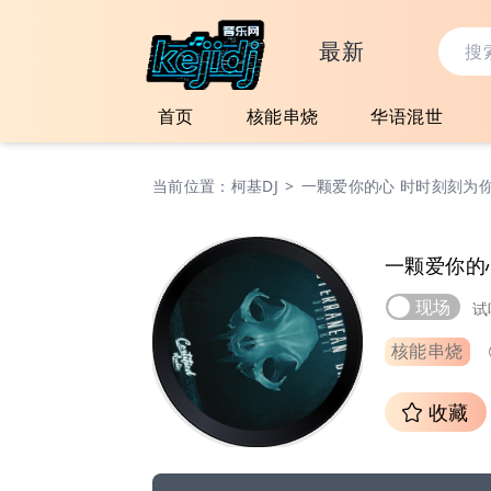
最新
首页
核能串烧
华语混世
当前位置：
柯基DJ
>
一颗爱你的心 时时刻刻为你
一颗爱你的
现场
试
核能串烧
收藏