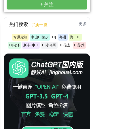
+ 关注
更多
热门搜索
换一换
专属定制
中山Dj荣少
DJ
粤语
海口DJ
DJ马泽
新丰DjCK
Dj小马哥
DJ信宜
DJ苏灿