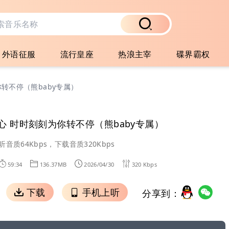
外语征服
流行皇座
热浪主宰
碟界霸权
转不停（熊baby专属）
心 时时刻刻为你转不停（熊baby专属）
听音质64Kbps，下载音质320Kbps
59:34
136.37MB
2026/04/30
320 Kbps
下载
手机上听
分享到：