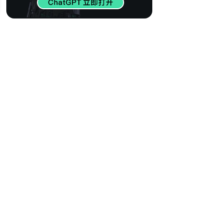
413
【世界百大DJ】欧
美电音精选 瞬间燃
烧心脏