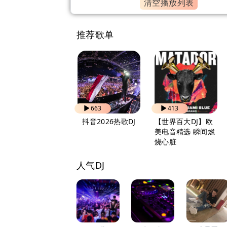
清空播放列表
推荐歌单
821
663
413
自驾出行 越听越上
抖音2026热歌DJ
【世界百大DJ】欧
头
美电音精选 瞬间燃
烧心脏
人气DJ