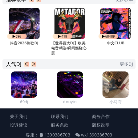
696
418
68489
抖音2026热歌DJ
【世界百大DJ】欧美
中文CLUB
电音精选 瞬间燃烧心
脏
人气DJ
更多DJ
69dj
douyin
小马哥
关于我们
联系我们
商务合作
投诉建议
服务条款
版权说明
客服：
1390386703
wx1390386703