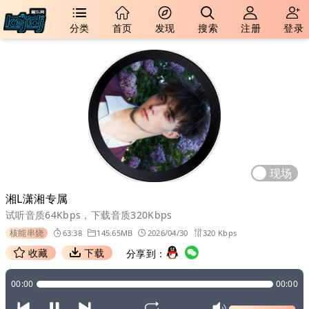
分类
首页
发现
搜索
注册
登录
现场
湘L潇湘专属
试听音质64Kbps，下载音质320Kbps
核能串烧
63:38
145.65MB
2026/04/30
320 Kbps
收藏
下载
分享到：
00:00
00:00