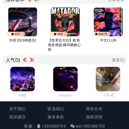
657
409
68475
抖音2026热歌DJ
【世界百大DJ】欧美
中文CLUB
电音精选 瞬间燃烧心
脏
人气DJ
更多DJ
69dj
douyin
小马哥
关于我们
联系我们
商务合作
投诉建议
服务条款
版权说明
客服：
1390386703
wx1390386703