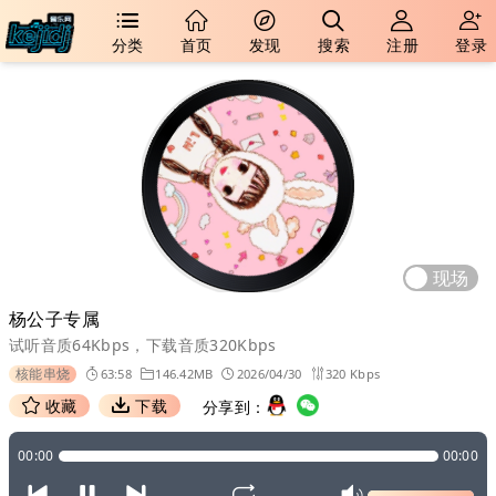
分类
首页
发现
搜索
注册
登录
现场
杨公子专属
试听音质64Kbps，下载音质320Kbps
核能串烧
63:58
146.42MB
2026/04/30
320 Kbps
收藏
下载
分享到：
00:00
00:00