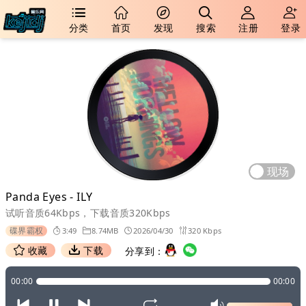
分类
首页
发现
搜索
注册
登录
现场
Panda Eyes - ILY
试听音质64Kbps，下载音质320Kbps
碟界霸权
3:49
8.74MB
2026/04/30
320 Kbps
收藏
下载
分享到：
00:00
00:00