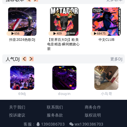
656
409
68475
抖音2026热歌DJ
【世界百大DJ】欧美
中文CLUB
电音精选 瞬间燃烧心
脏
人气DJ
更多DJ
69dj
douyin
小马哥
关于我们
联系我们
商务合作
投诉建议
服务条款
版权说明
客服：
1390386703
wx1390386703