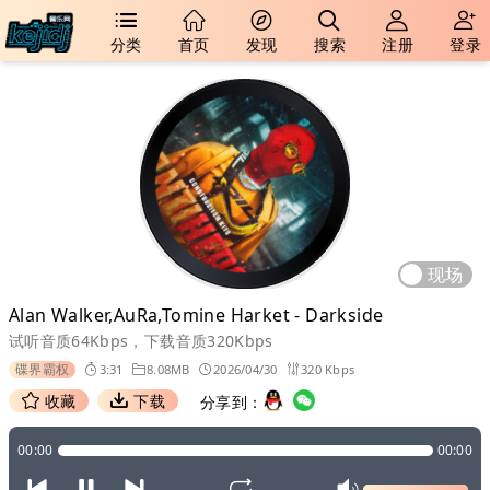
分类
首页
发现
搜索
注册
登录
现场
Alan Walker,AuRa,Tomine Harket - Darkside
试听音质64Kbps，下载音质320Kbps
碟界霸权
3:31
8.08MB
2026/04/30
320 Kbps
收藏
下载
分享到：
00:00
00:00