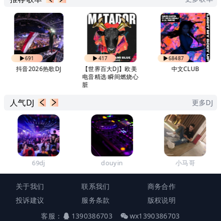
691
417
68487
抖音2026热歌DJ
【世界百大DJ】欧美
中文CLUB
电音精选 瞬间燃烧心
脏
人气DJ
更多DJ
69dj
douyin
小马哥
关于我们
联系我们
商务合作
投诉建议
服务条款
版权说明
客服：
1390386703
wx1390386703