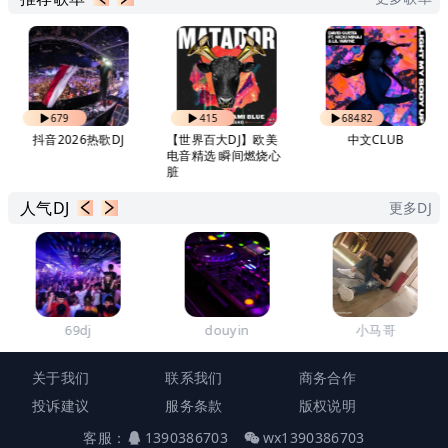
679
415
68482
抖音2026热歌DJ
【世界百大DJ】欧美
中文CLUB
电音精选 瞬间燃烧心
脏
人气DJ
更多DJ
69dj
douyin
小马哥
关于我们
联系我们
商务合作
投诉建议
服务条款
版权说明
客服：
1390386703
wx1390386703