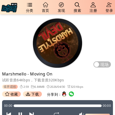
分类
首页
发现
搜索
注册
登录
现场
Marshmello - Moving On
试听音质64Kbps，下载音质320Kbps
碟界霸权
2:59
6.84MB
2026/04/30
320 Kbps
收藏
下载
分享到：
00:00
00:00