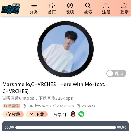
分类
首页
发现
搜索
注册
登录
现场
Marshmello,CHVRCHES - Here With Me (feat.
CHVRCHES)
试听音质64Kbps，下载音质320Kbps
碟界霸权
2:36
5.97MB
2026/04/30
320 Kbps
收藏
下载
分享到：
00:00
00:00