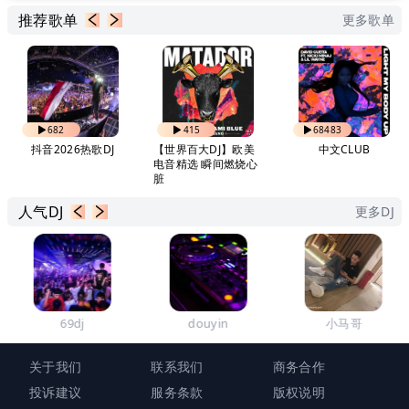
推荐歌单
更多歌单
682
415
68483
抖音2026热歌DJ
【世界百大DJ】欧美
中文CLUB
电音精选 瞬间燃烧心
脏
人气DJ
更多DJ
69dj
douyin
小马哥
关于我们
联系我们
商务合作
投诉建议
服务条款
版权说明