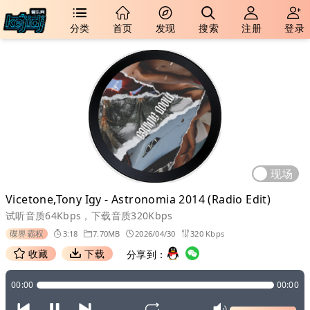
分类
首页
发现
搜索
注册
登录
现场
Vicetone,Tony Igy - Astronomia 2014 (Radio Edit)
试听音质64Kbps，下载音质320Kbps
碟界霸权
3:18
7.70MB
2026/04/30
320 Kbps
收藏
下载
分享到：
00:00
00:00