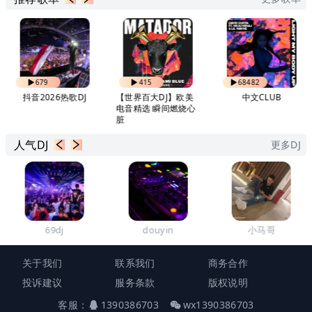
679
415
68482
抖音2026热歌DJ
【世界百大DJ】欧美
中文CLUB
电音精选 瞬间燃烧心
脏
人气DJ
更多DJ
69dj
douyin
小马哥
关于我们
联系我们
商务合作
投诉建议
服务条款
版权说明
客服：
1390386703
wx1390386703