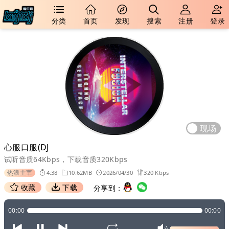
分类
首页
发现
搜索
注册
登录
现场
心服口服(DJ
试听音质64Kbps，下载音质320Kbps
热浪主宰
4:38
10.62MB
2026/04/30
320 Kbps
收藏
下载
分享到：
00:00
00:00