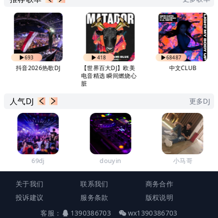
693
418
68487
抖音2026热歌DJ
【世界百大DJ】欧美
中文CLUB
电音精选 瞬间燃烧心
脏
人气DJ
更多DJ
69dj
douyin
小马哥
关于我们
联系我们
商务合作
投诉建议
服务条款
版权说明
客服：
1390386703
wx1390386703