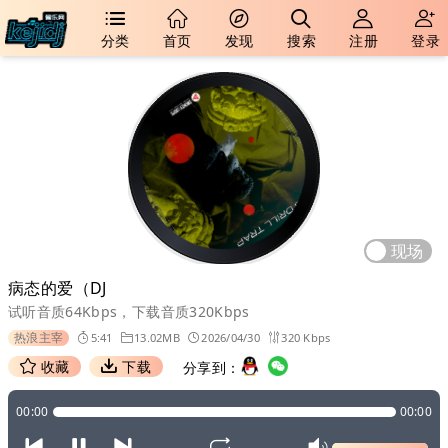
分类
首页
发现
搜索
注册
登录
现场
病态的爱（DJ
试听音质64Kbps，下载音质320Kbps
热浪主宰
5:41
13.02MB
2026/04/30
320 Kbps
收藏
下载
分享到：
00:00
00:00