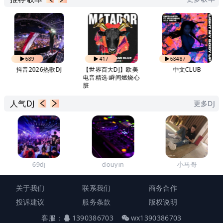
689
417
68487
抖音2026热歌DJ
【世界百大DJ】欧美
中文CLUB
电音精选 瞬间燃烧心
脏
人气DJ
更多DJ
69dj
douyin
小马哥
关于我们
联系我们
商务合作
投诉建议
服务条款
版权说明
客服：
1390386703
wx1390386703