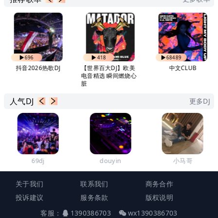
696
418
68489
抖音2026热歌DJ
【世界百大DJ】欧美
中文CLUB
电音精选 瞬间燃烧心
脏
人气DJ
更多DJ
69dj
douyin
小马哥
关于我们
联系我们
商务合作
投诉建议
服务条款
版权说明
客服：
1390386703
wx1390386703