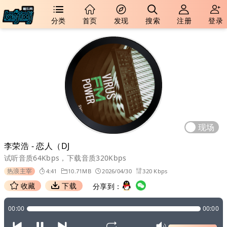
分类
首页
发现
搜索
注册
登录
现场
李荣浩 - 恋人（DJ
试听音质64Kbps，下载音质320Kbps
热浪主宰
4:41
10.71MB
2026/04/30
320 Kbps
收藏
下载
分享到：
00:00
00:00