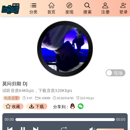
分类
首页
发现
搜索
注册
登录
现场
莫问归期 DJ
试听音质64Kbps，下载音质320Kbps
热浪主宰
3:41
8.43MB
2026/04/30
320 Kbps
收藏
下载
分享到：
00:00
00:00