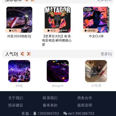
675
413
68480
抖音2026热歌DJ
【世界百大DJ】欧美
中文CLUB
电音精选 瞬间燃烧心
脏
人气DJ
更多DJ
69dj
douyin
小马哥
关于我们
联系我们
商务合作
投诉建议
服务条款
版权说明
客服：
1390386703
wx1390386703