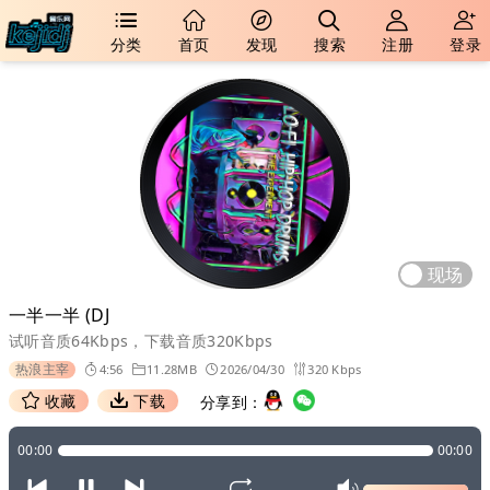
分类
首页
发现
搜索
注册
登录
现场
一半一半 (DJ
试听音质64Kbps，下载音质320Kbps
热浪主宰
4:56
11.28MB
2026/04/30
320 Kbps
收藏
下载
分享到：
00:00
00:00