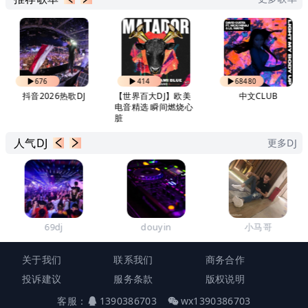
676
414
68480
抖音2026热歌DJ
【世界百大DJ】欧美
中文CLUB
电音精选 瞬间燃烧心
脏
人气DJ
更多DJ
69dj
douyin
小马哥
关于我们
联系我们
商务合作
投诉建议
服务条款
版权说明
客服：
1390386703
wx1390386703