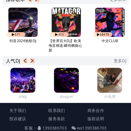
671
413
68479
抖音2026热歌DJ
【世界百大DJ】欧美
中文CLUB
电音精选 瞬间燃烧心
脏
人气DJ
更多DJ
69dj
douyin
小马哥
关于我们
联系我们
商务合作
投诉建议
服务条款
版权说明
客服：
1390386703
wx1390386703