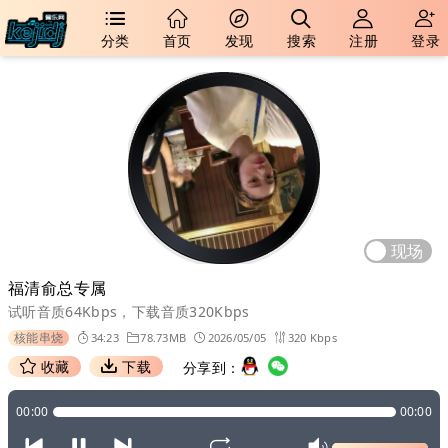
分类
首页
发现
搜索
注册
登录
现场
福清俞总专属
试听音质64Kbps，下载音质320Kbps
核能串烧
34:23
78.73MB
2026/05/05
320 Kbps
收藏
下载
分享到：
00:00
00:00