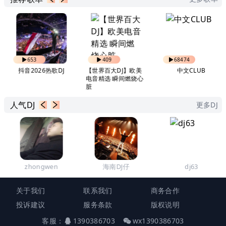
653
409
68474
抖音2026热歌DJ
【世界百大DJ】欧美
中文CLUB
电音精选 瞬间燃烧心
脏
人气DJ
更多DJ
zhongwen
海南DJ仔
dj63
关于我们
联系我们
商务合作
投诉建议
服务条款
版权说明
客服：
1390386703
wx1390386703