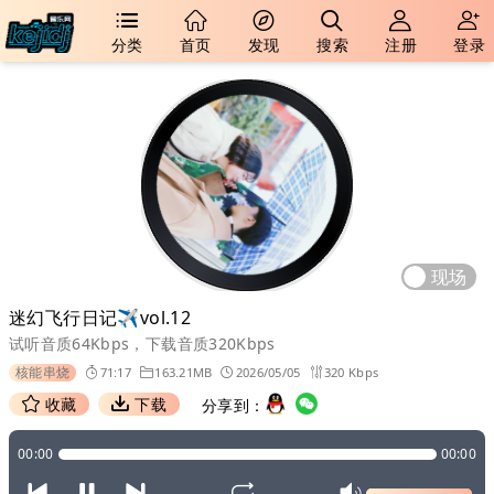
分类
首页
发现
搜索
注册
登录
现场
迷幻飞行日记✈vol.12
试听音质64Kbps，下载音质320Kbps
核能串烧
71:17
163.21MB
2026/05/05
320 Kbps
收藏
下载
分享到：
00:00
00:00