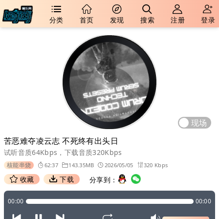
分类
首页
发现
搜索
注册
登录
现场
苦恶难夺凌云志 不死终有出头日
试听音质64Kbps，下载音质320Kbps
核能串烧
62:37
143.35MB
2026/05/05
320 Kbps
收藏
下载
分享到：
00:00
00:00