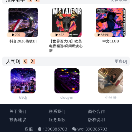
700
422
68491
抖音2026热歌DJ
【世界百大DJ】欧美
中文CLUB
电音精选 瞬间燃烧心
脏
人气DJ
更多DJ
69dj
douyin
小马哥
关于我们
联系我们
商务合作
投诉建议
服务条款
版权说明
客服：
1390386703
wx1390386703