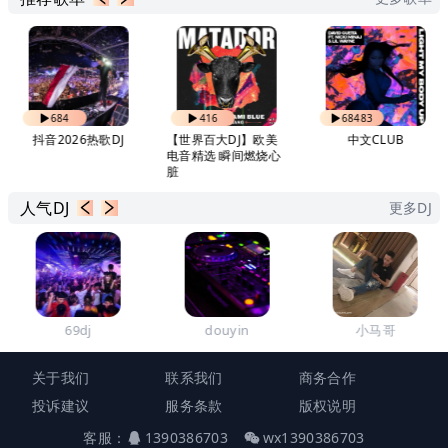
684
416
68483
抖音2026热歌DJ
【世界百大DJ】欧美
中文CLUB
电音精选 瞬间燃烧心
脏
人气DJ
更多DJ
69dj
douyin
小马哥
关于我们
联系我们
商务合作
投诉建议
服务条款
版权说明
客服：
1390386703
wx1390386703