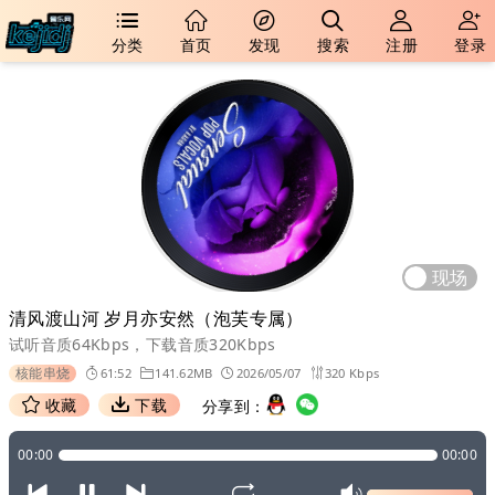
分类
首页
发现
搜索
注册
登录
现场
清风渡山河 岁月亦安然（泡芙专属）
试听音质64Kbps，下载音质320Kbps
核能串烧
61:52
141.62MB
2026/05/07
320 Kbps
收藏
下载
分享到：
00:00
00:00