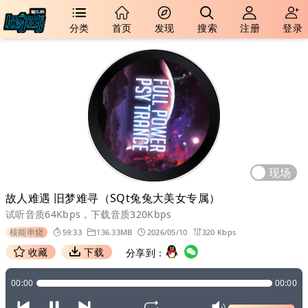
分类
首页
发现
搜索
注册
登录
现场
故人难遇 旧梦难寻（SQt兔兔大美女专属）
试听音质64Kbps，下载音质320Kbps
核能串烧
59:33
136.33MB
2026/05/10
320 Kbps
收藏
下载
分享到：
00:00
00:00