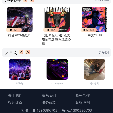
663
412
68478
抖音2026热歌DJ
【世界百大DJ】欧美
中文CLUB
电音精选 瞬间燃烧心
脏
人气DJ
更多DJ
69dj
douyin
小马哥
关于我们
联系我们
商务合作
投诉建议
服务条款
版权说明
客服：
1390386703
wx1390386703