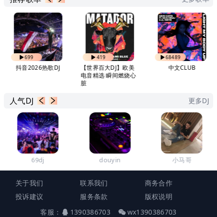
699
419
68489
抖音2026热歌DJ
【世界百大DJ】欧美
中文CLUB
电音精选 瞬间燃烧心
脏
人气DJ
更多DJ
69dj
douyin
小马哥
关于我们
联系我们
商务合作
投诉建议
服务条款
版权说明
客服：
1390386703
wx1390386703