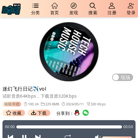
分类
首页
发现
搜索
注册
登录
现场
迷幻飞行日记✈vol
试听音质64Kbps，下载音质320Kbps
核能串烧
100:24
229.8MB
2026/05/11
320 Kbps
收藏
下载
分享到：
00:00
00:00