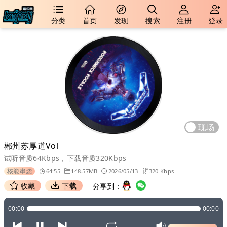
分类
首页
发现
搜索
注册
登录
现场
郴州苏厚道Vol
试听音质64Kbps，下载音质320Kbps
核能串烧
64:55
148.57MB
2026/05/13
320 Kbps
收藏
下载
分享到：
00:00
00:00