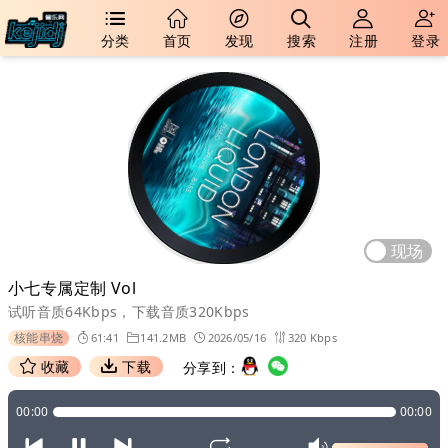
分类
首页
发现
搜索
注册
登录
现场
小七专属定制 Vol
试听音质64Kbps，下载音质320Kbps
核能串烧
61:41
141.2MB
2026/05/16
320 Kbps
收藏
下载
分享到：
00:00
00:00