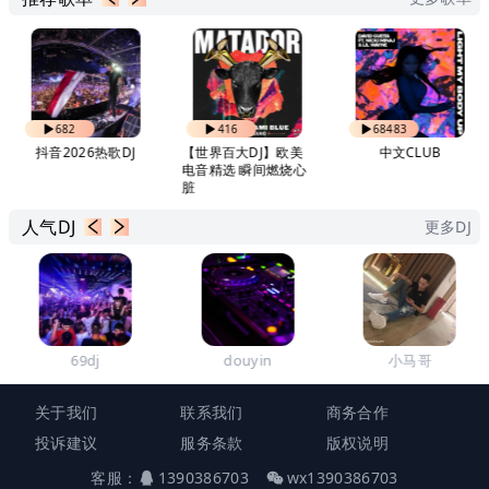
682
416
68483
抖音2026热歌DJ
【世界百大DJ】欧美
中文CLUB
电音精选 瞬间燃烧心
脏
人气DJ
更多DJ
69dj
douyin
小马哥
关于我们
联系我们
商务合作
投诉建议
服务条款
版权说明
客服：
1390386703
wx1390386703