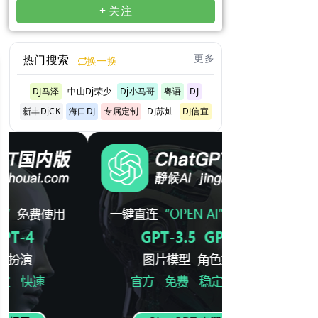
+ 关注
更多
热门搜索
换一换
DJ马泽
中山Dj荣少
Dj小马哥
粤语
DJ
新丰DjCK
海口DJ
专属定制
DJ苏灿
DJ信宜