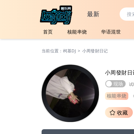
最新
首页
核能串烧
华语混世
当前位置：
柯基DJ
>
小周發財日记
小周發財日
现场
试
核能串烧
收藏