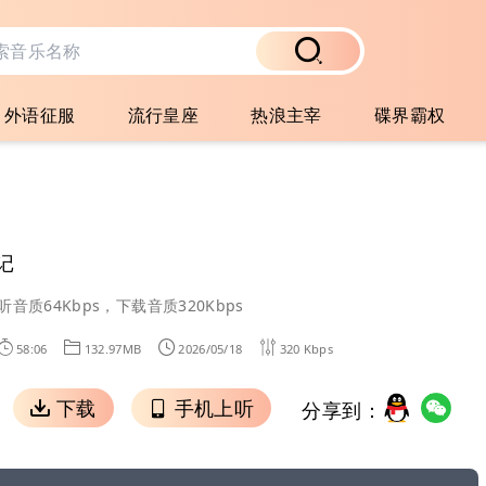
外语征服
流行皇座
热浪主宰
碟界霸权
记
听音质64Kbps，下载音质320Kbps
58:06
132.97MB
2026/05/18
320 Kbps
下载
手机上听
分享到：