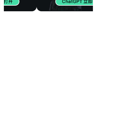
417
【世界百大DJ】欧
美电音精选 瞬间燃
烧心脏