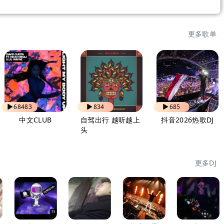
更多歌单
68483
834
685
中文CLUB
自驾出行 越听越上
抖音2026热歌DJ
头
更多DJ