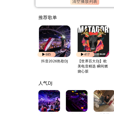
清空播放列表
推荐歌单
834
685
417
自驾出行 越听越上
抖音2026热歌DJ
【世界百大DJ】欧
头
美电音精选 瞬间燃
烧心脏
人气DJ