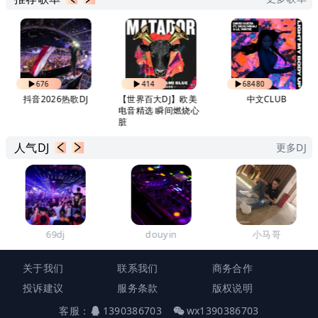
676
414
68480
抖音2026热歌DJ
【世界百大DJ】欧美
中文CLUB
电音精选 瞬间燃烧心
脏
人气DJ
更多DJ
69dj
douyin
小马哥
关于我们
联系我们
商务合作
投诉建议
服务条款
版权说明
客服：
1390386703
wx1390386703