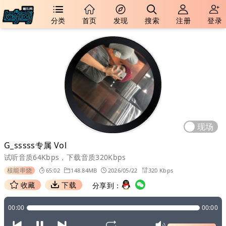
分类
首页
发现
搜索
注册
登录
现场
G_sssss专属 Vol
试听音质64Kbps，下载音质320Kbps
核能串烧
65:02
148.84MB
2026/05/22
320 Kbps
收藏
下载
分享到：
00:00
00:00