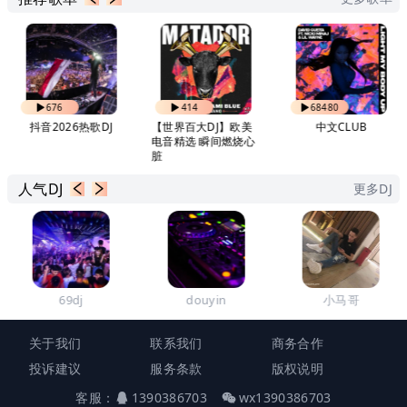
676
414
68480
抖音2026热歌DJ
【世界百大DJ】欧美
中文CLUB
电音精选 瞬间燃烧心
脏
人气DJ
更多DJ
69dj
douyin
小马哥
关于我们
联系我们
商务合作
投诉建议
服务条款
版权说明
客服：
1390386703
wx1390386703