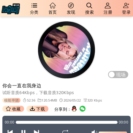
分类
首页
发现
搜索
注册
登录
现场
你会一直在我身边
试听音质64Kbps，下载音质320Kbps
核能串烧
52:36
120.54MB
2026/05/22
320 Kbps
收藏
下载
分享到：
00:00
00:00