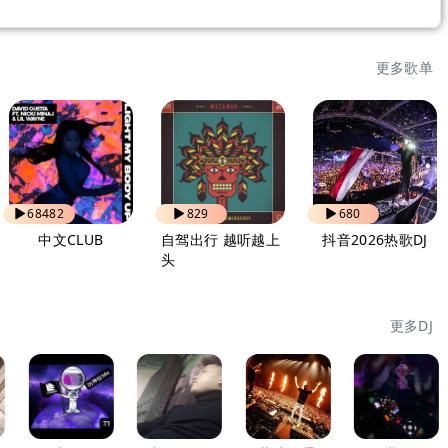
更多歌单
68482
829
680
中文CLUB
自驾出行 越听越上
抖音2026热歌DJ
头
更多DJ