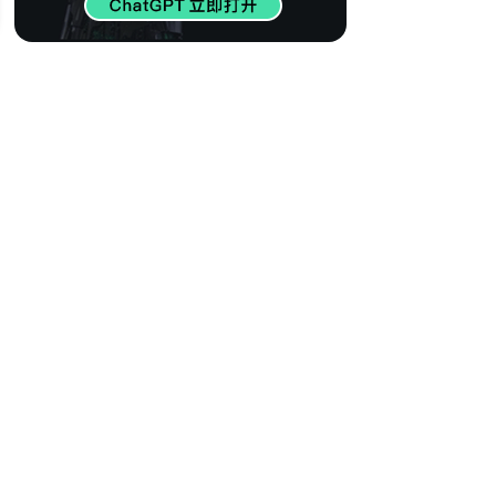
415
【世界百大DJ】欧
美电音精选 瞬间燃
烧心脏