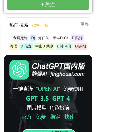
+ 关注
更多
热门搜索
换一换
专属定制
DJ
海口DJ
新丰DjCK
DJ马泽
粤语
DJ信宜
中山Dj荣少
Dj小马哥
DJ苏灿