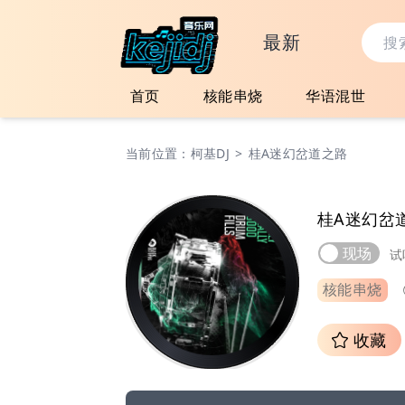
最新
首页
核能串烧
华语混世
当前位置：
柯基DJ
>
桂A迷幻岔道之路
桂A迷幻岔
现场
试
核能串烧
收藏