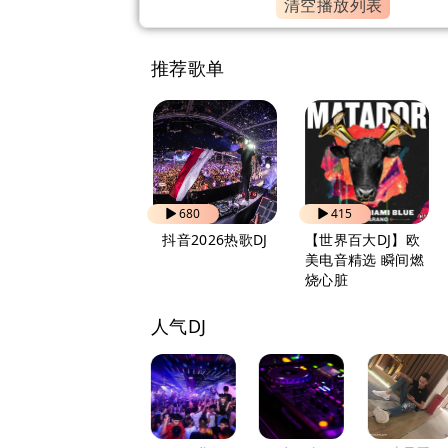
清空播放列表
推荐歌单
829
680
415
自驾出行 越听越上
抖音2026热歌DJ
【世界百大DJ】欧
头
美电音精选 瞬间燃
烧心脏
人气DJ