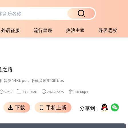
外语征服
流行皇座
热浪主宰
碟界霸权
道之路
听音质64Kbps，下载音质320Kbps
57:12
130.93MB
2026/05/25
320 Kbps
下载
手机上听
分享到：