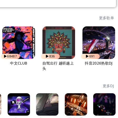
更多歌单
68487
836
691
中文CLUB
自驾出行 越听越上
抖音2026热歌DJ
头
更多DJ