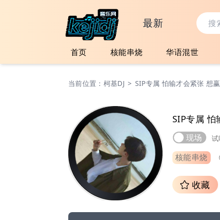
最新
首页
核能串烧
华语混世
当前位置：
柯基DJ
>
SIP专属 怕输才会紧张 
SIP专属
现场
试
核能串烧
收藏