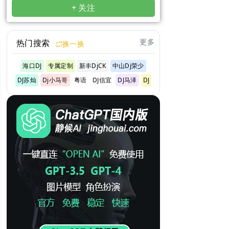
+ 关注
更多
热门搜索
换一换
海口DJ
专属定制
新丰DjCK
中山Dj荣少
DJ苏灿
Dj小马哥
粤语
DJ信宜
DJ马泽
DJ