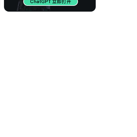
417
【世界百大DJ】欧
美电音精选 瞬间燃
烧心脏