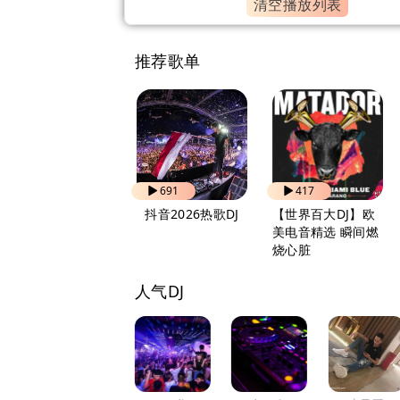
清空播放列表
推荐歌单
836
691
417
自驾出行 越听越上
抖音2026热歌DJ
【世界百大DJ】欧
头
美电音精选 瞬间燃
烧心脏
人气DJ