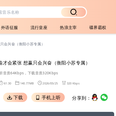
外语征服
流行皇座
热浪主宰
碟界霸权
想赢只会兴奋（衡阳小苏专属）
 怕输才会紧张 想赢只会兴奋（衡阳小苏专属）
听音质64Kbps，下载音质320Kbps
61:30
140.77MB
2026/05/25
320 Kbps
下载
手机上听
分享到：