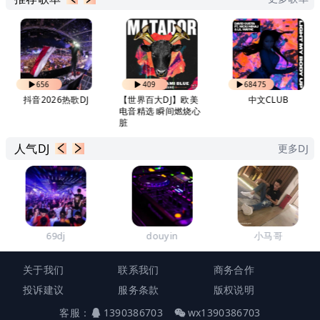
656
409
68475
抖音2026热歌DJ
【世界百大DJ】欧美
中文CLUB
电音精选 瞬间燃烧心
脏
人气DJ
更多DJ
69dj
douyin
小马哥
关于我们
联系我们
商务合作
投诉建议
服务条款
版权说明
客服：
1390386703
wx1390386703