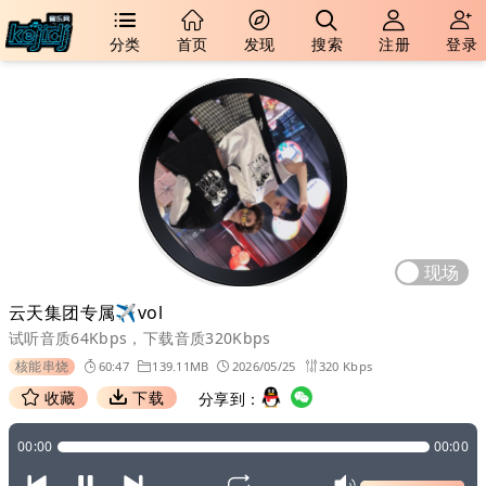
分类
首页
发现
搜索
注册
登录
现场
云天集团专属✈vol
试听音质64Kbps，下载音质320Kbps
核能串烧
60:47
139.11MB
2026/05/25
320 Kbps
收藏
下载
分享到：
00:00
00:00