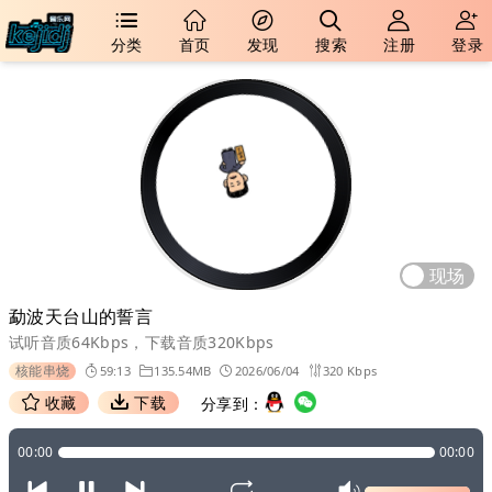
分类
首页
发现
搜索
注册
登录
现场
勐波天台山的誓言
试听音质64Kbps，下载音质320Kbps
核能串烧
59:13
135.54MB
2026/06/04
320 Kbps
收藏
下载
分享到：
00:00
00:00