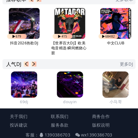
679
415
68482
抖音2026热歌DJ
【世界百大DJ】欧美
中文CLUB
电音精选 瞬间燃烧心
脏
人气DJ
更多DJ
69dj
douyin
小马哥
关于我们
联系我们
商务合作
投诉建议
服务条款
版权说明
客服：
1390386703
wx1390386703