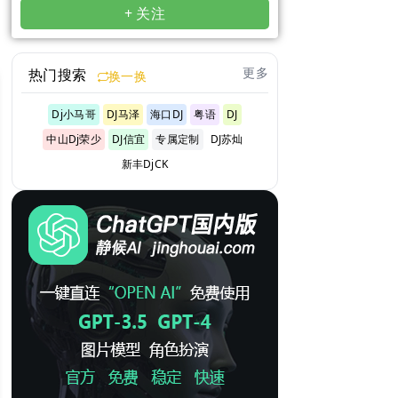
+ 关注
更多
热门搜索
换一换
Dj小马哥
DJ马泽
海口DJ
粤语
DJ
中山Dj荣少
DJ信宜
专属定制
DJ苏灿
新丰DjCK