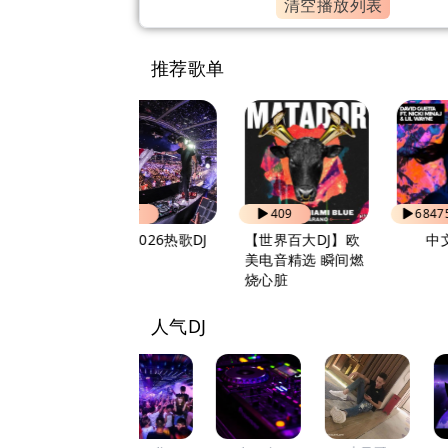
清空播放列表
推荐歌单
657
409
68475
抖音2026热歌DJ
【世界百大DJ】欧
中文CLUB
美电音精选 瞬间燃
烧心脏
人气DJ