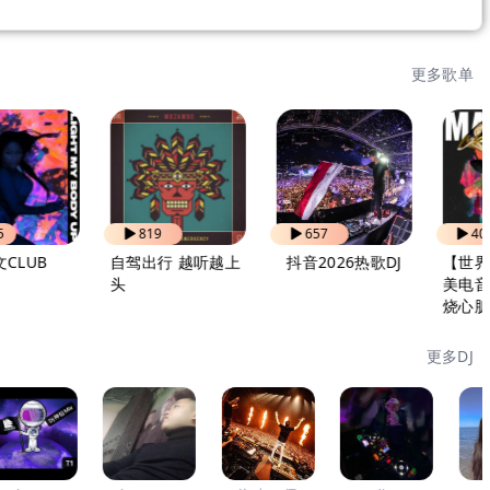
更多歌单
819
657
409
自驾出行 越听越上
抖音2026热歌DJ
【世界百大DJ】
头
美电音精选 瞬间
烧心脏
更多DJ