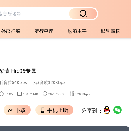
外语征服
流行皇座
热浪主宰
碟界霸权
情 Hic06专属
听音质64Kbps，下载音质320Kbps
57:06
130.71MB
2026/06/08
320 Kbps
下载
手机上听
分享到：