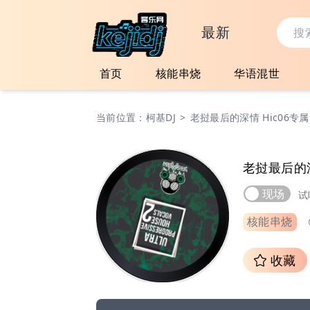
最新
首页
核能串烧
华语混世
当前位置：
柯基DJ
>
老挝最后的深情 Hic06专属
老挝最后的深
现场
试
核能串烧
收藏