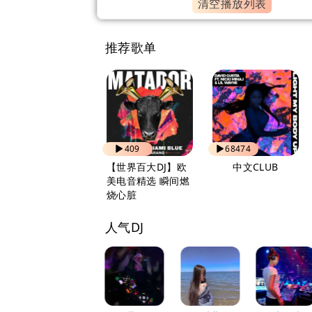
清空播放列表
推荐歌单
655
409
68474
抖音2026热歌DJ
【世界百大DJ】欧
中文CLUB
美电音精选 瞬间燃
烧心脏
人气DJ