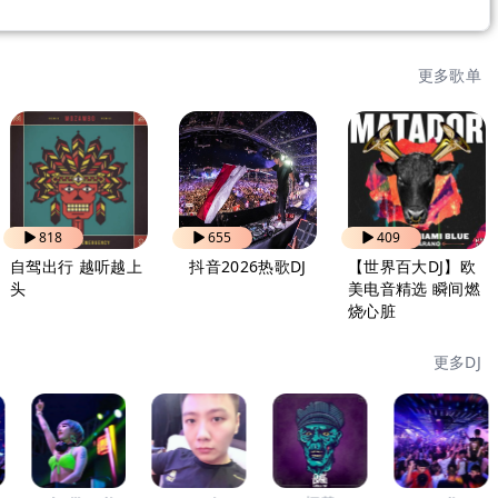
更多歌单
818
655
409
自驾出行 越听越上
抖音2026热歌DJ
【世界百大DJ】欧
头
美电音精选 瞬间燃
烧心脏
更多DJ