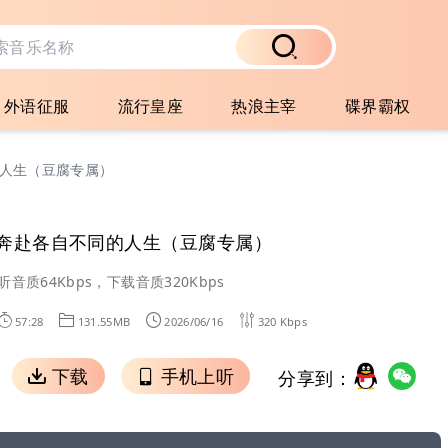
外语征服
流行皇座
热浪主宰
碟界霸权
人生（豆腐专属）
奔赴各自不同的人生（豆腐专属）
听音质64Kbps，下载音质320Kbps
57:28
131.55MB
2026/06/16
320 Kbps
下载
手机上听
分享到：