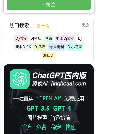
+ 关注
更多
热门搜索
换一换
DJ信宜
DJ苏灿
粤语
中山Dj荣少
DJ
新丰DjCK
DJ马泽
专属定制
Dj小马哥
海口DJ