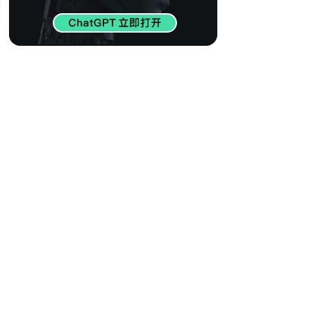
413
【世界百大DJ】欧
美电音精选 瞬间燃
烧心脏