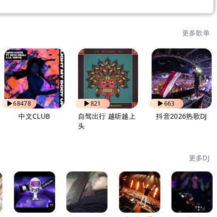
更多歌单
68478
821
663
中文CLUB
自驾出行 越听越上
抖音2026热歌DJ
头
更多DJ