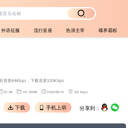
外语征服
流行皇座
热浪主宰
碟界霸权
听音质64Kbps，下载音质320Kbps
61:46
141.39MB
2026/06/16
320 Kbps
下载
手机上听
分享到：