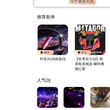
清空播放列表
推荐歌单
821
663
413
自驾出行 越听越上
抖音2026热歌DJ
【世界百大DJ】欧
头
美电音精选 瞬间燃
烧心脏
人气DJ