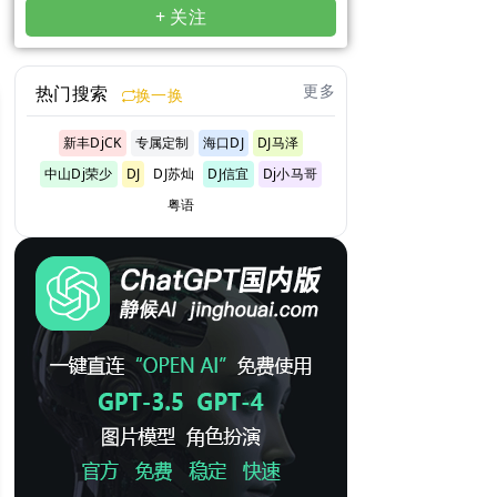
+ 关注
更多
热门搜索
换一换
新丰DjCK
专属定制
海口DJ
DJ马泽
中山Dj荣少
DJ
DJ苏灿
DJ信宜
Dj小马哥
粤语