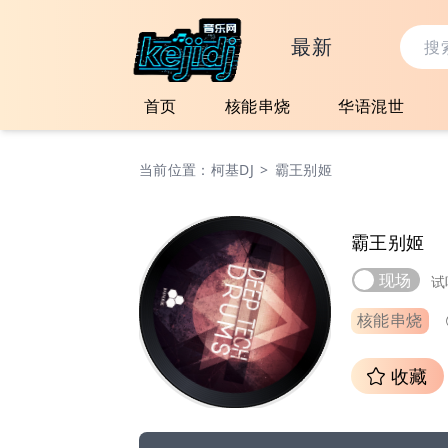
最新
首页
核能串烧
华语混世
当前位置：
柯基DJ
>
霸王别姬
霸王别姬
现场
试
核能串烧
收藏