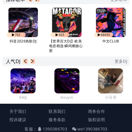
702
423
68493
抖音2026热歌DJ
【世界百大DJ】欧美
中文CLUB
电音精选 瞬间燃烧心
脏
人气DJ
更多DJ
69dj
douyin
小马哥
关于我们
联系我们
商务合作
投诉建议
服务条款
版权说明
客服：
1390386703
wx1390386703