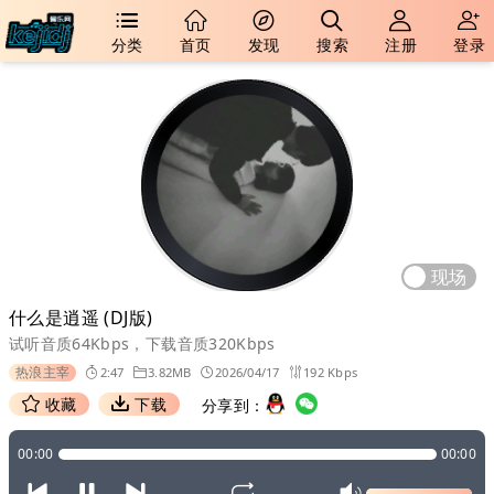
分类
首页
发现
搜索
注册
登录
现场
什么是逍遥 (DJ版)
试听音质64Kbps，下载音质320Kbps
热浪主宰
2:47
3.82MB
2026/04/17
192 Kbps
收藏
下载
分享到：
00:00
00:00