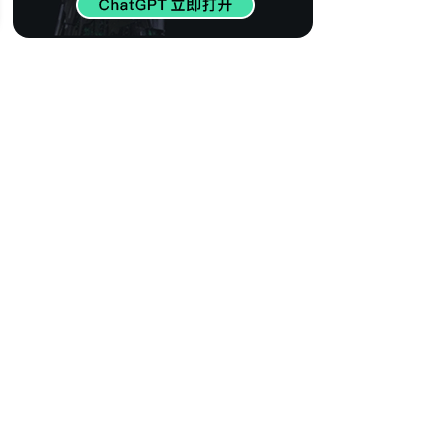
413
【世界百大DJ】欧
美电音精选 瞬间燃
烧心脏