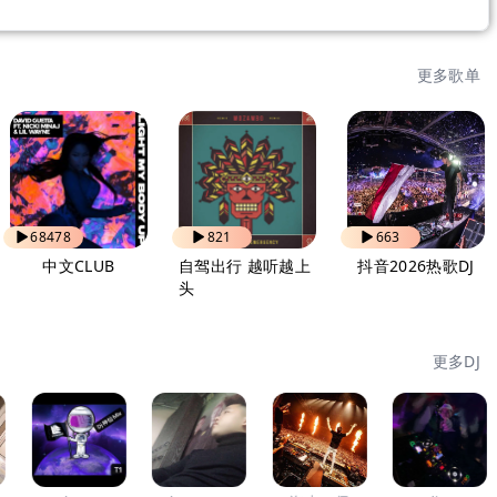
更多歌单
68478
821
663
中文CLUB
自驾出行 越听越上
抖音2026热歌DJ
头
更多DJ