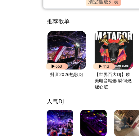
清空播放列表
推荐歌单
821
663
413
自驾出行 越听越上
抖音2026热歌DJ
【世界百大DJ】欧
头
美电音精选 瞬间燃
烧心脏
人气DJ