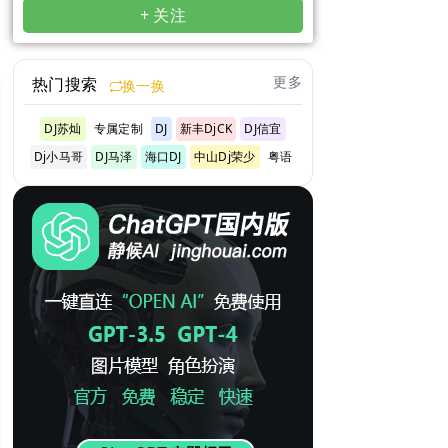
+ 关注
更多
热门搜索
换一换
DJ苏灿
专属定制
DJ
新丰DjCK
DJ信宜
Dj小马哥
DJ马泽
海口DJ
中山Dj荣少
粤语