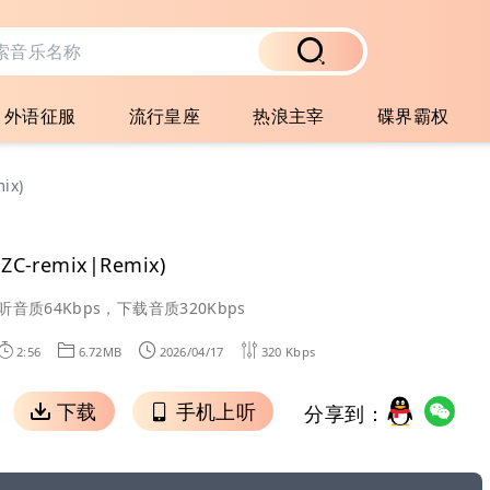
外语征服
流行皇座
热浪主宰
碟界霸权
ix)
C-remix|Remix)
听音质64Kbps，下载音质320Kbps
2:56
6.72MB
2026/04/17
320 Kbps
下载
手机上听
分享到：