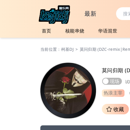
最新
首页
核能串烧
华语混世
当前位置：
柯基DJ
>
莫问归期 (DZC-remix|Rem
莫问归期 (DZ
现场
试
热浪主宰
收藏