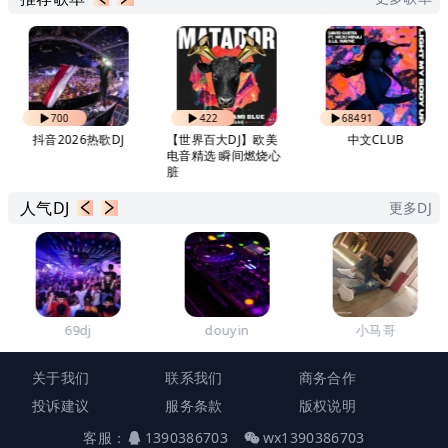
700
422
68491
抖音2026热歌DJ
【世界百大DJ】欧美
中文CLUB
电音精选 瞬间燃烧心
脏
人气DJ
更多DJ
69dj
douyin
小马哥
关于我们
联系我们
商务合作
投诉建议
服务条款
版权说明
客服：
1390386703
wx1390386703