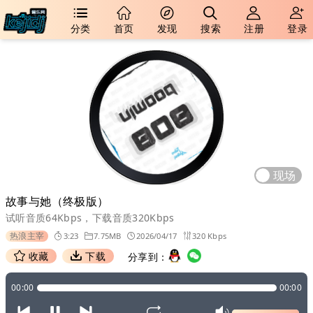
分类
首页
发现
搜索
注册
登录
现场
故事与她（终极版）
试听音质64Kbps，下载音质320Kbps
热浪主宰
3:23
7.75MB
2026/04/17
320 Kbps
收藏
下载
分享到：
00:00
00:00