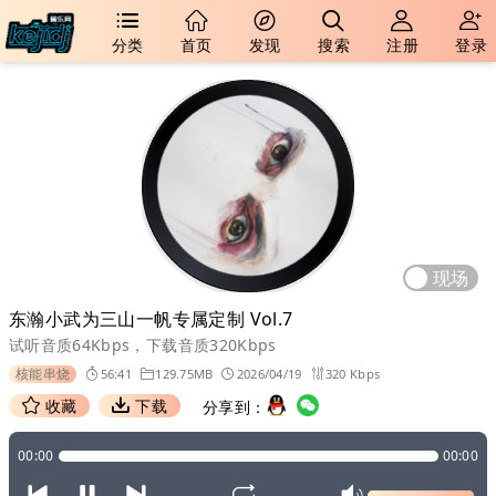
分类
首页
发现
搜索
注册
登录
现场
东瀚小武为三山一帆专属定制 Vol.7
试听音质64Kbps，下载音质320Kbps
核能串烧
56:41
129.75MB
2026/04/19
320 Kbps
收藏
下载
分享到：
00:00
00:00