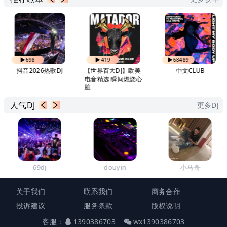
698
419
68489
抖音2026热歌DJ
【世界百大DJ】欧美
中文CLUB
电音精选 瞬间燃烧心
脏
人气DJ
更多DJ
69dj
douyin
小马哥
关于我们
联系我们
商务合作
投诉建议
服务条款
版权说明
客服：
1390386703
wx1390386703