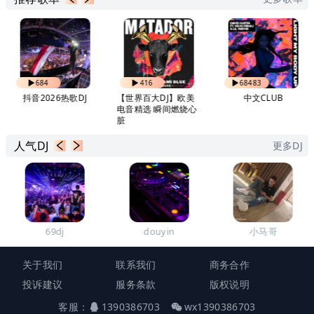
684
416
68483
抖音2026热歌DJ
【世界百大DJ】欧美
中文CLUB
电音精选 瞬间燃烧心
脏
人气DJ
更多DJ
69dj
douyin
小马哥
关于我们
联系我们
商务合作
投诉建议
服务条款
版权说明
客服：
1390386703
wx1390386703