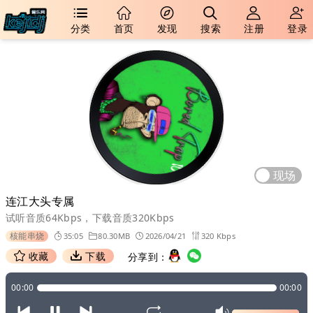
分类
首页
发现
搜索
注册
登录
现场
连江大头专属
试听音质64Kbps，下载音质320Kbps
核能串烧
35:05
80.30MB
2026/04/21
320 Kbps
收藏
下载
分享到：
00:00
00:00