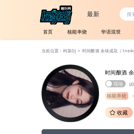
最新
首页
核能串烧
华语混世
当前位置：
柯基DJ
>
时间酿酒 余味成花（1ne4
时间酿酒 余
现场
试
核能串烧
收藏