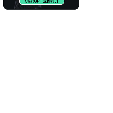
416
【世界百大DJ】欧
美电音精选 瞬间燃
烧心脏