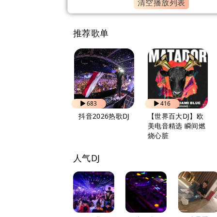
清空播放列表
推荐歌单
830
683
416
自驾出行 越听越上
抖音2026热歌DJ
【世界百大DJ】欧
头
美电音精选 瞬间燃
烧心脏
人气DJ