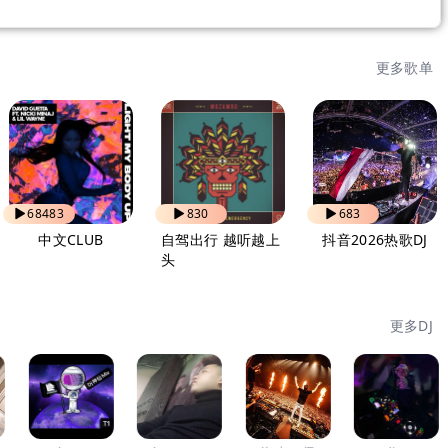
更多歌单
68483
830
683
中文CLUB
自驾出行 越听越上
抖音2026热歌DJ
头
更多DJ