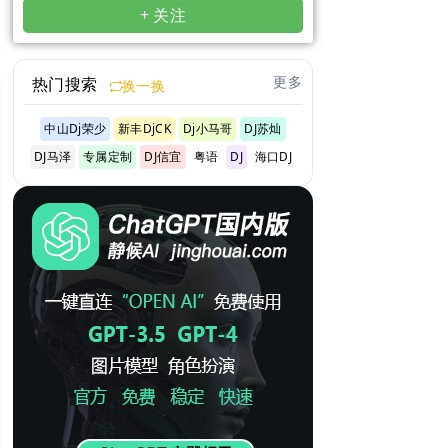
+ 关注
更多
热门搜索
换一换
中山Dj荣少
新丰DjCK
Dj小马哥
DJ苏灿
DJ马泽
专属定制
DJ信宜
粤语
DJ
海口DJ