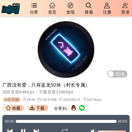
分类
首页
发现
搜索
注册
登录
现场
广西没有爱，只有蓝龙50块（村长专属）
试听音质64Kbps，下载音质320Kbps
核能串烧
59:49
136.91MB
2026/06/10
320 Kbps
收藏
下载
分享到：
00:00
00:00