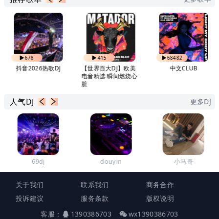
678
415
68482
抖音2026热歌DJ
【世界百大DJ】欧美
中文CLUB
电音精选 瞬间燃烧心
脏
人气DJ
更多DJ
69dj
douyin
小马哥
关于我们
联系我们
商务合作
投诉建议
服务条款
版权说明
客服：
1390386703
wx1390386703